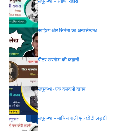
लघुकथा – स्वार्थी राक्षस
साहित्य और सिनेमा का अन्तर्सम्बन्ध
पीटर खरगोश की कहानी
लघुकथा- एक दलदली दानव
लघुकथा – माचिस वाली एक छोटी लड़की