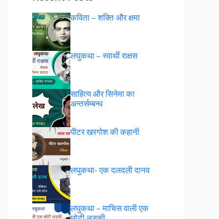
कविता – शक्ति और क्षमा
लघुकथा – स्वार्थी राक्षस
साहित्य और सिनेमा का
अन्तर्सम्बन्ध
पीटर खरगोश की कहानी
लघुकथा- एक दलदली दानव
लघुकथा – माचिस वाली एक
छोटी लड़की