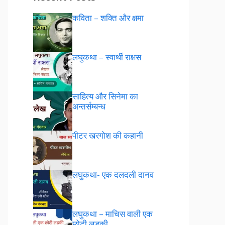
कविता – शक्ति और क्षमा
लघुकथा – स्वार्थी राक्षस
साहित्य और सिनेमा का
अन्तर्सम्बन्ध
पीटर खरगोश की कहानी
लघुकथा- एक दलदली दानव
लघुकथा – माचिस वाली एक
छोटी लड़की