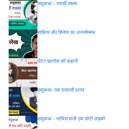
लघुकथा – स्वार्थी राक्षस
साहित्य और सिनेमा का अन्तर्सम्बन्ध
पीटर खरगोश की कहानी
लघुकथा- एक दलदली दानव
लघुकथा – माचिस वाली एक छोटी लड़की