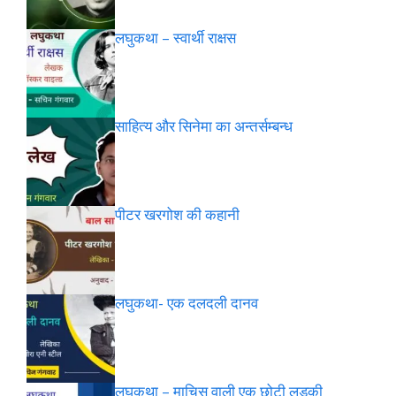
लघुकथा – स्वार्थी राक्षस
साहित्य और सिनेमा का अन्तर्सम्बन्ध
पीटर खरगोश की कहानी
लघुकथा- एक दलदली दानव
लघुकथा – माचिस वाली एक छोटी लड़की