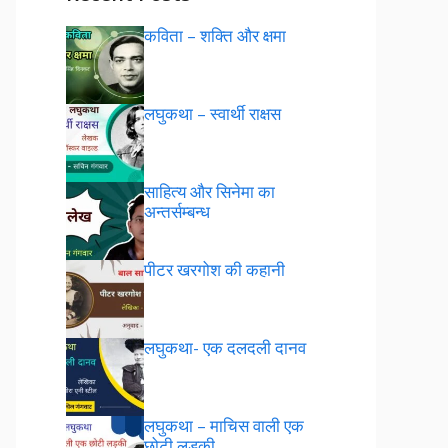
कविता – शक्ति और क्षमा
लघुकथा – स्वार्थी राक्षस
साहित्य और सिनेमा का
अन्तर्सम्बन्ध
पीटर खरगोश की कहानी
लघुकथा- एक दलदली दानव
लघुकथा – माचिस वाली एक
छोटी लड़की