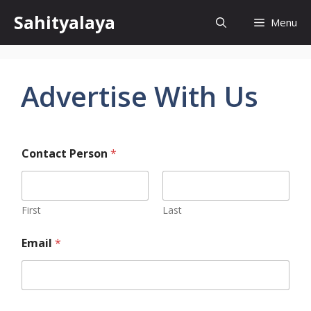
Skip
Sahityalaya
Menu
to
content
Advertise With Us
Contact Person
*
First
Last
Email
*