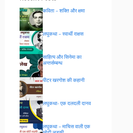
कविता – शक्ति और क्षमा
लघुकथा – स्वार्थी राक्षस
साहित्य और सिनेमा का
अन्तर्सम्बन्ध
पीटर खरगोश की कहानी
लघुकथा- एक दलदली दानव
लघुकथा – माचिस वाली एक
छोटी लड़की